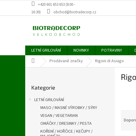
Přejít
+420 601 653 653 (8:00 -
na
16:30)
obchod@biotradecorp.cz
obsah
LETNÍ GRILOVÁNÍ
NOVINKY
POTRAVINY
Domů
Prodávané značky
Rigoni di Asiago
P
Rigo
o
Přeskočit
s
Kategorie
kategorie
t
r
LETNÍ GRILOVÁNÍ
a
MASO / MASNÉ VÝROBKY / SÝRY
n
Ř
VEGAN / VEGETARIAN
n
a
Dopor
í
OMÁČKY / DRESINKY / PESTA
z
p
KOŘENÍ / HOŘČICE / KEČUPY /
e