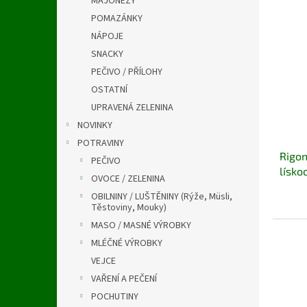
MAJONÉZY
a
V
n
n
POMAZÁNKY
ý
í
e
NÁPOJE
p
p
l
i
r
SNACKY
s
o
PEČIVO / PŘÍLOHY
p
d
OSTATNÍ
r
u
UPRAVENÁ ZELENINA
o
k
NOVINKY
d
t
u
ů
POTRAVINY
Rigon
k
PEČIVO
lísko
t
OVOCE / ZELENINA
BEZL
ů
OBILNINY / LUŠTĚNINY (Rýže, Müsli,
Těstoviny, Mouky)
MASO / MASNÉ VÝROBKY
MLÉČNÉ VÝROBKY
VEJCE
VAŘENÍ A PEČENÍ
POCHUTINY