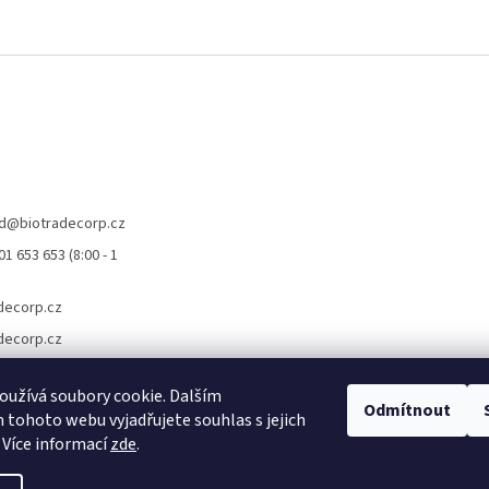
d
@
biotradecorp.cz
1 653 653 (8:00 - 1
decorp.cz
decorp.cz
užívá soubory cookie. Dalším
Odmítnout
tohoto webu vyjadřujete souhlas s jejich
 Více informací
zde
.