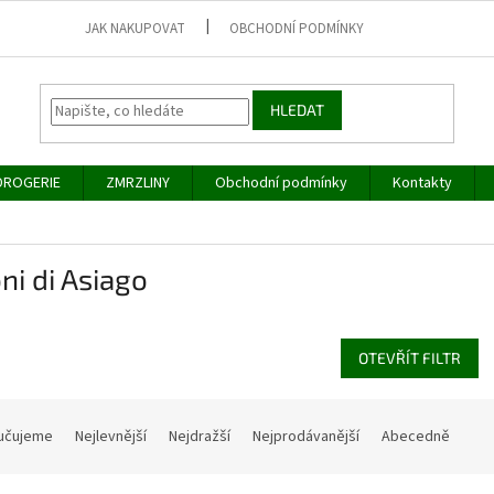
JAK NAKUPOVAT
OBCHODNÍ PODMÍNKY
HLEDAT
DROGERIE
ZMRZLINY
Obchodní podmínky
Kontakty
ni di Asiago
OTEVŘÍT FILTR
učujeme
Nejlevnější
Nejdražší
Nejprodávanější
Abecedně