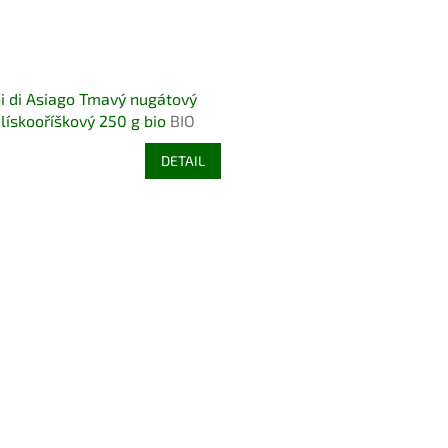
i di Asiago Tmavý nugátový
lískooříškový 250 g bio
BIO
N BEZLEPEK
DETAIL
O
v
l
á
d
a
c
í
p
r
v
k
y