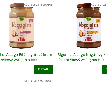
Kód:
8052575090605
Kód:
80525
i di Asiago Bílý nugátový krém
Rigoni di Asiago Nugátový k
oříškový 250 g bio
BIO
lískooříškový 250 g bio
BIO
EPEK
BEZLEPEK
DETAIL
Kód:
8052575090551