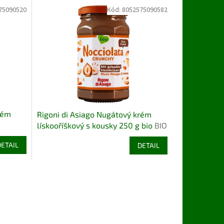
75090520
Kód:
8052575090582
rém
Rigoni di Asiago Nugátový krém
lískooříškový s kousky 250 g bio
BIO
BEZLEPEK
DETAIL
DETAIL