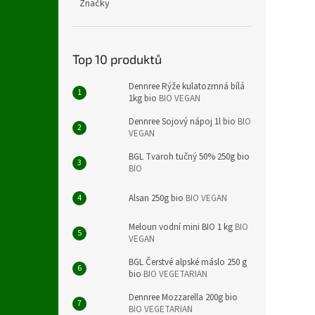
Značky
Top 10 produktů
Dennree Rýže kulatozrnná bílá
1kg bio
BIO VEGAN
Dennree Sojový nápoj 1l bio
BIO
VEGAN
BGL Tvaroh tučný 50% 250g bio
BIO
Alsan 250g bio
BIO VEGAN
Meloun vodní mini BIO 1 kg
BIO
VEGAN
BGL Čerstvé alpské máslo 250 g
bio
BIO VEGETARIAN
Dennree Mozzarella 200g bio
BIO VEGETARIAN