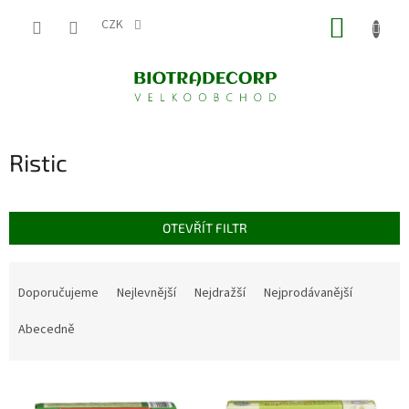
Přejít
NÁKUP
na
CZK
obsah
KOŠÍK
Ristic
OTEVŘÍT FILTR
Ř
a
Doporučujeme
Nejlevnější
Nejdražší
Nejprodávanější
z
e
Abecedně
n
í
V
p
ý