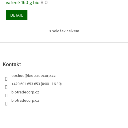
vařené 160 g bio
BIO
DETAIL
3
položek celkem
O
v
l
Z
á
á
d
p
a
a
Kontakt
c
t
í
obchod
@
biotradecorp.cz
í
p
r
+420 601 653 653 (8:00 - 16:30)
v
biotradecorp.cz
k
y
biotradecorp.cz
v
ý
p
i
s