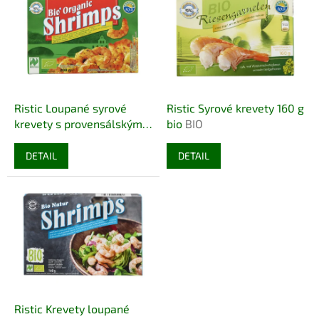
r
p
o
i
d
s
u
p
k
r
t
o
ů
d
Ristic Loupané syrové
Ristic Syrové krevety 160 g
u
krevety s provensálským
bio
BIO
k
kořením 200 g bio
BIO
t
DETAIL
DETAIL
ů
Ristic Krevety loupané