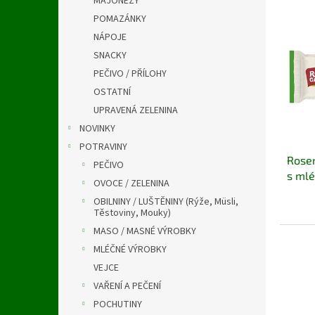
MAJONÉZY
a
V
n
n
POMAZÁNKY
ý
í
e
NÁPOJE
p
p
l
i
r
SNACKY
s
o
PEČIVO / PŘÍLOHY
p
d
OSTATNÍ
r
u
UPRAVENÁ ZELENINA
o
k
NOVINKY
d
t
u
ů
POTRAVINY
Rosen
k
PEČIVO
s mlé
t
OVOCE / ZELENINA
ů
OBILNINY / LUŠTĚNINY (Rýže, Müsli,
Těstoviny, Mouky)
MASO / MASNÉ VÝROBKY
MLÉČNÉ VÝROBKY
VEJCE
VAŘENÍ A PEČENÍ
POCHUTINY