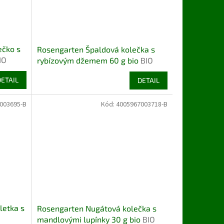
ečko s
Rosengarten Špaldová kolečka s
IO
rybízovým džemem 60 g bio
BIO
DETAIL
DETAIL
003695-B
Kód:
4005967003718-B
letka s
Rosengarten Nugátová kolečka s
mandlovými lupínky 30 g bio
BIO