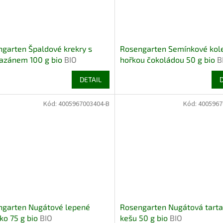
garten Špaldové krekry s
Rosengarten Semínkové kol
azánem 100 g bio
BIO
hořkou čokoládou 50 g bio
B
DETAIL
Kód:
4005967003404-B
Kód:
4005967
ngarten Nugátové lepené
Rosengarten Nugátová tarta
ko 75 g bio
BIO
kešu 50 g bio
BIO