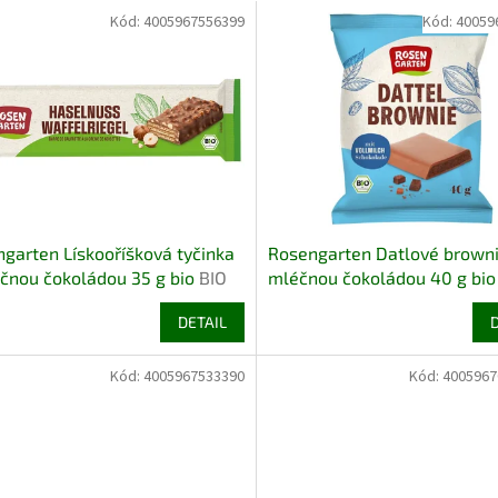
Kód:
4005967556399
Kód:
40059
garten Lískooříšková tyčinka
Rosengarten Datlové browni
čnou čokoládou 35 g bio
BIO
mléčnou čokoládou 40 g bi
VEGETARIAN
DETAIL
Kód:
4005967533390
Kód:
4005967