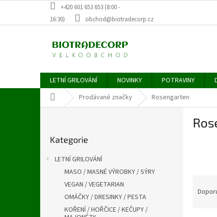
Přejít
+420 601 653 653 (8:00 -
na
16:30)
obchod@biotradecorp.cz
obsah
LETNÍ GRILOVÁNÍ
NOVINKY
POTRAVINY
Domů
Prodávané značky
Rosengarten
P
Ros
o
Přeskočit
s
Kategorie
kategorie
t
r
LETNÍ GRILOVÁNÍ
a
MASO / MASNÉ VÝROBKY / SÝRY
n
Ř
VEGAN / VEGETARIAN
n
a
Dopor
í
OMÁČKY / DRESINKY / PESTA
z
p
KOŘENÍ / HOŘČICE / KEČUPY /
e