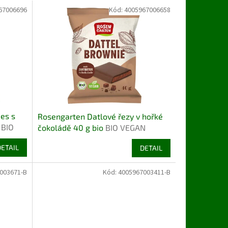
67006696
Kód:
4005967006658
es s
Rosengarten Datlové řezy v hořké
o
BIO
čokoládě 40 g bio
BIO VEGAN
DETAIL
DETAIL
003671-B
Kód:
4005967003411-B