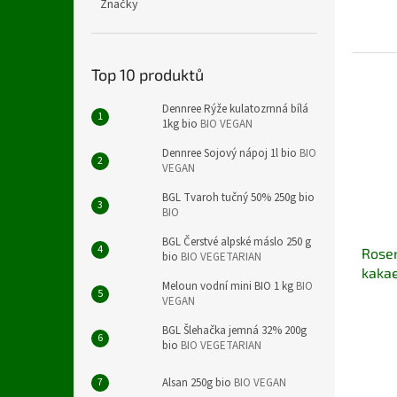
Značky
Top 10 produktů
Dennree Rýže kulatozrnná bílá
1kg bio
BIO VEGAN
Dennree Sojový nápoj 1l bio
BIO
VEGAN
BGL Tvaroh tučný 50% 250g bio
BIO
BGL Čerstvé alpské máslo 250 g
Rosen
bio
BIO VEGETARIAN
kakae
Meloun vodní mini BIO 1 kg
BIO
VEGAN
BGL Šlehačka jemná 32% 200g
bio
BIO VEGETARIAN
Alsan 250g bio
BIO VEGAN