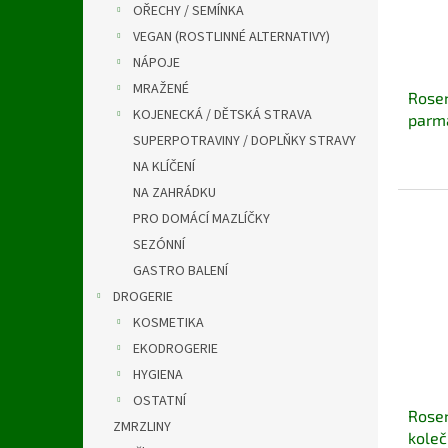
OŘECHY / SEMÍNKA
VEGAN (ROSTLINNÉ ALTERNATIVY)
NÁPOJE
MRAŽENÉ
Rosen
KOJENECKÁ / DĚTSKÁ STRAVA
parm
SUPERPOTRAVINY / DOPLŇKY STRAVY
NA KLÍČENÍ
NA ZAHRÁDKU
PRO DOMÁCÍ MAZLÍČKY
SEZÓNNÍ
GASTRO BALENÍ
DROGERIE
KOSMETIKA
EKODROGERIE
HYGIENA
OSTATNÍ
Rose
ZMRZLINY
koleč