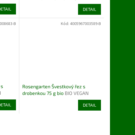
DETAIL
DETAIL
008683-B
Kód:
4005967003589-B
 s
Rosengarten Švestkový řez s
N
drobenkou 75 g bio
BIO VEGAN
DETAIL
DETAIL