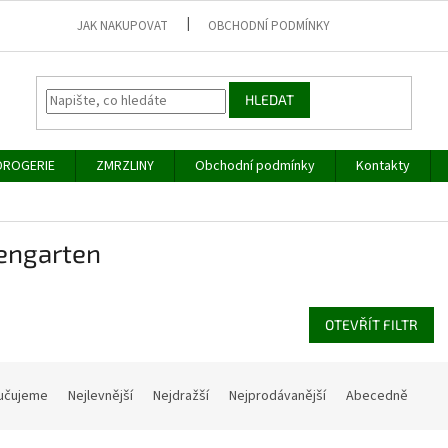
JAK NAKUPOVAT
OBCHODNÍ PODMÍNKY
HLEDAT
DROGERIE
ZMRZLINY
Obchodní podmínky
Kontakty
engarten
OTEVŘÍT FILTR
učujeme
Nejlevnější
Nejdražší
Nejprodávanější
Abecedně