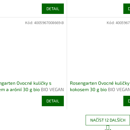
DETAIL
Kód:
4005967008669-B
Kód:
4005967
garten Ovocné kuličky s
Rosengarten Ovocné kuličky
m a arónií 30 g bio
BIO VEGAN
kokosem 30 g bio
BIO VEGA
DETAIL
NAČÍST 12 DALŠÍCH
S