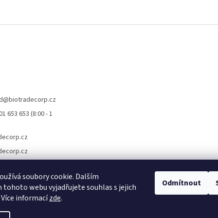
d
@
biotradecorp.cz
1 653 653 (8:00 - 1
decorp.cz
decorp.cz
užívá soubory cookie. Dalším
Odmítnout
tohoto webu vyjadřujete souhlas s jejich
 Více informací
zde
.