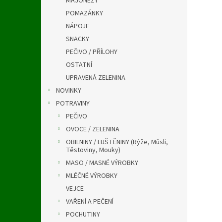
MAJONÉZY
a
n
POMAZÁNKY
e
NÁPOJE
l
SNACKY
PEČIVO / PŘÍLOHY
OSTATNÍ
UPRAVENÁ ZELENINA
NOVINKY
POTRAVINY
PEČIVO
OVOCE / ZELENINA
OBILNINY / LUŠTĚNINY (Rýže, Müsli,
Těstoviny, Mouky)
MASO / MASNÉ VÝROBKY
MLÉČNÉ VÝROBKY
VEJCE
VAŘENÍ A PEČENÍ
POCHUTINY