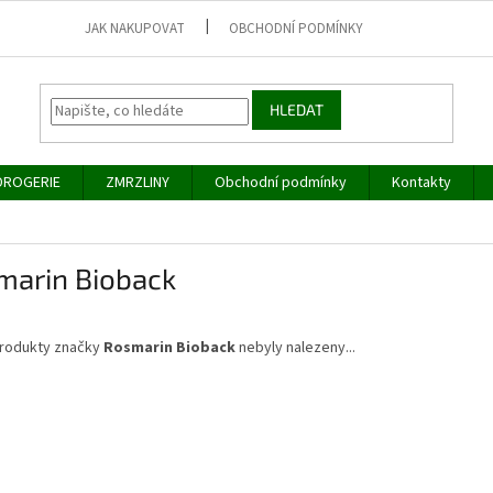
JAK NAKUPOVAT
OBCHODNÍ PODMÍNKY
HLEDAT
DROGERIE
ZMRZLINY
Obchodní podmínky
Kontakty
marin Bioback
rodukty značky
Rosmarin Bioback
nebyly nalezeny...