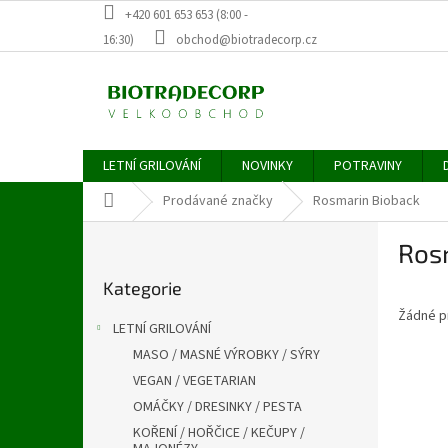
Přejít
+420 601 653 653 (8:00 -
na
16:30)
obchod@biotradecorp.cz
obsah
LETNÍ GRILOVÁNÍ
NOVINKY
POTRAVINY
Domů
Prodávané značky
Rosmarin Bioback
P
Ros
o
Přeskočit
s
Kategorie
kategorie
t
Žádné p
r
LETNÍ GRILOVÁNÍ
a
MASO / MASNÉ VÝROBKY / SÝRY
n
VEGAN / VEGETARIAN
n
í
OMÁČKY / DRESINKY / PESTA
p
KOŘENÍ / HOŘČICE / KEČUPY /