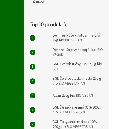
Značky
Top 10 produktů
Dennree Rýže kulatozrnná bílá
1kg bio
BIO VEGAN
Dennree Sojový nápoj 1l bio
BIO
VEGAN
BGL Tvaroh tučný 50% 250g bio
BIO
BGL Čerstvé alpské máslo 250 g
bio
BIO VEGETARIAN
Alsan 250g bio
BIO VEGAN
BGL Šlehačka jemná 32% 200g
bio
BIO VEGETARIAN
BGL Zakysaná smetana 10%
200g bio
BIO VEGETARIAN