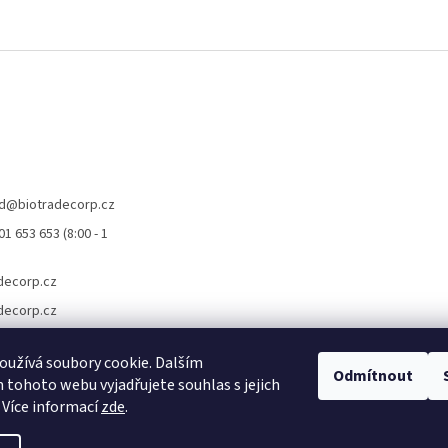
d
@
biotradecorp.cz
1 653 653 (8:00 - 1
decorp.cz
decorp.cz
užívá soubory cookie. Dalším
Odmítnout
tohoto webu vyjadřujete souhlas s jejich
 Více informací
zde
.