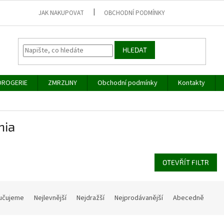
JAK NAKUPOVAT
OBCHODNÍ PODMÍNKY
HLEDAT
DROGERIE
ZMRZLINY
Obchodní podmínky
Kontakty
nia
OTEVŘÍT FILTR
učujeme
Nejlevnější
Nejdražší
Nejprodávanější
Abecedně