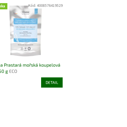
Kód:
4008576419529
nka
ia Prastará mořská koupelová
50 g
ECO
DETAIL
O
v
l
á
d
a