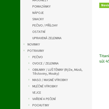
MAJONÉZY
a
V
n
Novi
n
POMAZÁNKY
ý
í
e
NÁPOJE
p
p
l
i
r
SNACKY
s
o
PEČIVO / PŘÍLOHY
p
d
OSTATNÍ
r
u
UPRAVENÁ ZELENINA
o
k
NOVINKY
d
t
u
ů
POTRAVINY
Titan
k
PEČIVO
sůl 4
t
OVOCE / ZELENINA
ů
OBILNINY / LUŠTĚNINY (Rýže, Müsli,
Těstoviny, Mouky)
MASO / MASNÉ VÝROBKY
MLÉČNÉ VÝROBKY
VEJCE
VAŘENÍ A PEČENÍ
POCHUTINY