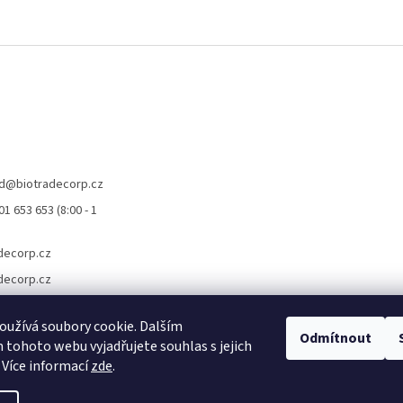
d
@
biotradecorp.cz
1 653 653 (8:00 - 1
decorp.cz
decorp.cz
užívá soubory cookie. Dalším
Odmítnout
tohoto webu vyjadřujete souhlas s jejich
 Více informací
zde
.