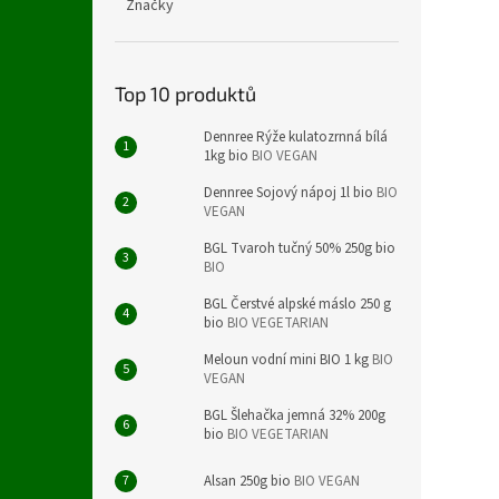
Značky
Top 10 produktů
Dennree Rýže kulatozrnná bílá
1kg bio
BIO VEGAN
Dennree Sojový nápoj 1l bio
BIO
VEGAN
BGL Tvaroh tučný 50% 250g bio
BIO
BGL Čerstvé alpské máslo 250 g
bio
BIO VEGETARIAN
Meloun vodní mini BIO 1 kg
BIO
VEGAN
BGL Šlehačka jemná 32% 200g
bio
BIO VEGETARIAN
Alsan 250g bio
BIO VEGAN