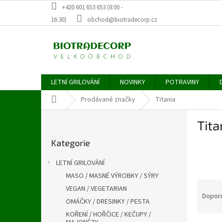
Přejít
+420 601 653 653 (8:00 -
na
16:30)
obchod@biotradecorp.cz
obsah
LETNÍ GRILOVÁNÍ
NOVINKY
POTRAVINY
Domů
Prodávané značky
Titania
P
Tita
o
Přeskočit
s
Kategorie
kategorie
t
r
LETNÍ GRILOVÁNÍ
a
MASO / MASNÉ VÝROBKY / SÝRY
n
Ř
VEGAN / VEGETARIAN
n
a
Dopor
í
OMÁČKY / DRESINKY / PESTA
z
p
KOŘENÍ / HOŘČICE / KEČUPY /
e