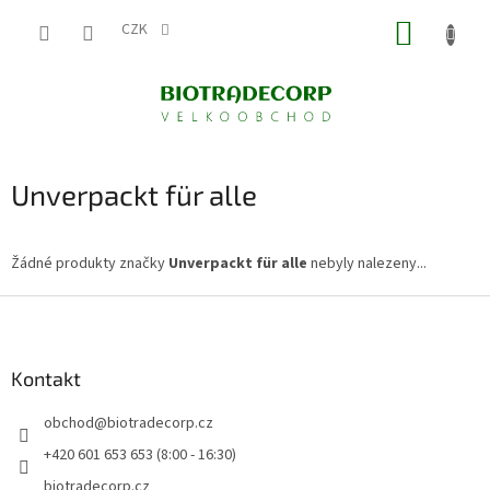
Přejít
NÁKUP
na
CZK
obsah
KOŠÍK
Unverpackt für alle
Žádné produkty značky
Unverpackt für alle
nebyly nalezeny...
Z
á
p
a
Kontakt
t
obchod
@
biotradecorp.cz
í
+420 601 653 653 (8:00 - 16:30)
biotradecorp.cz