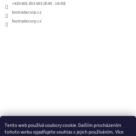
r
+420 601 653 653 (8:00 - 16:30)
v
biotradecorp.cz
k
y
biotradecorp.cz
v
ý
p
i
s
u
Tento web používá soubory cookie. Dalším procházením
tohoto webu vyjadřujete souhlas s jejich používáním.. Více