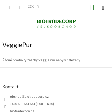
Přejít
NÁKUP
na
CZK
obsah
KOŠÍK
VeggiePur
Žádné produkty značky
VeggiePur
nebyly nalezeny...
Z
á
p
a
Kontakt
t
obchod
@
biotradecorp.cz
í
+420 601 653 653 (8:00 - 16:30)
biotradecorp.cz