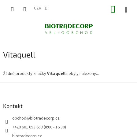
Přejít
NÁKUP
na
CZK
obsah
KOŠÍK
Vitaquell
Žádné produkty značky
Vitaquell
nebyly nalezeny...
Z
á
p
a
Kontakt
t
obchod
@
biotradecorp.cz
í
+420 601 653 653 (8:00 - 16:30)
biotradecorp.cz