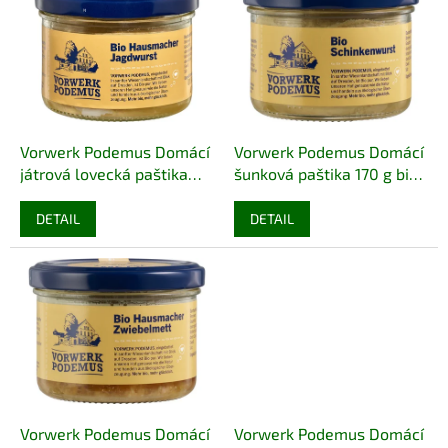
r
p
o
i
d
s
u
p
k
r
t
o
ů
d
Vorwerk Podemus Domácí
Vorwerk Podemus Domácí
u
játrová lovecká paštika
šunková paštika 170 g bio
k
170 g bio
BIO BEZLEPEK
BIO BEZLEPEK
t
DETAIL
DETAIL
ů
Vorwerk Podemus Domácí
Vorwerk Podemus Domácí