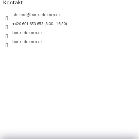
a
Kontakt
c
t
í
obchod
@
biotradecorp.cz
í
p
r
+420 601 653 653 (8:00 - 16:30)
v
biotradecorp.cz
k
y
biotradecorp.cz
v
ý
p
i
s
u