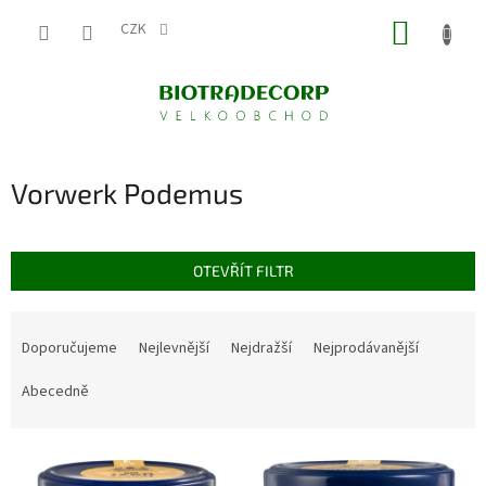
Přejít
NÁKUP
na
CZK
obsah
KOŠÍK
Vorwerk Podemus
OTEVŘÍT FILTR
Ř
a
Doporučujeme
Nejlevnější
Nejdražší
Nejprodávanější
z
e
Abecedně
n
í
V
p
ý