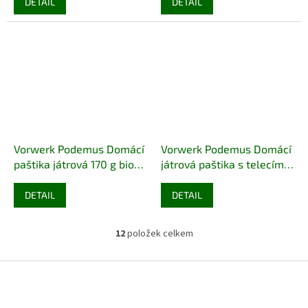
DETAIL
DETAIL
Vorwerk Podemus Domácí
Vorwerk Podemus Domácí
paštika játrová 170 g bio
játrová paštika s telecím
BIO BEZLEPEK
masem 170 g bio
BIO
BEZLEPEK
DETAIL
DETAIL
12
položek celkem
O
v
l
Z
á
á
d
p
a