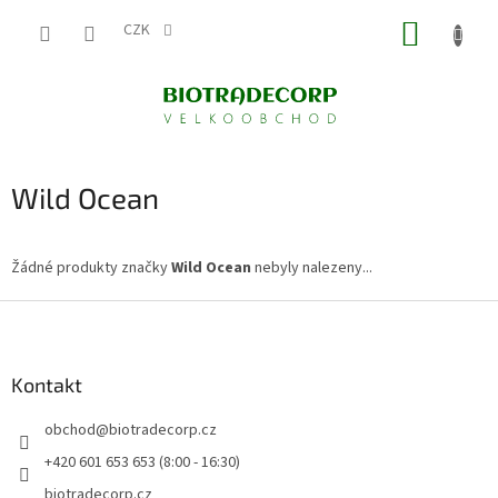
Přejít
NÁKUP
na
CZK
obsah
KOŠÍK
Wild Ocean
Žádné produkty značky
Wild Ocean
nebyly nalezeny...
Z
á
p
a
Kontakt
t
obchod
@
biotradecorp.cz
í
+420 601 653 653 (8:00 - 16:30)
biotradecorp.cz