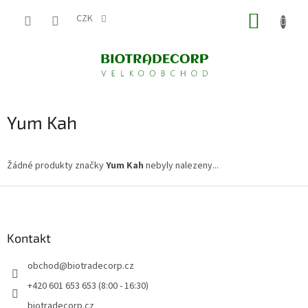
Přejít
NÁKUP
na
CZK
obsah
KOŠÍK
Yum Kah
Žádné produkty značky
Yum Kah
nebyly nalezeny...
Z
á
p
a
Kontakt
t
obchod
@
biotradecorp.cz
í
+420 601 653 653 (8:00 - 16:30)
biotradecorp.cz