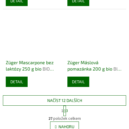
DETAIL
DETAIL
Züger Mascarpone bez
Züger Máslová
laktózy 250 g bio
BIO
pomazánka 200 g bio
BIO
VEGETARIAN
VEGETARIAN BEZLAKTÓZY
DETAIL
DETAIL
NAČÍST 12 DALŠÍCH
S
1
3
t
O
r
27
položek celkem
v
á
l
NAHORU
n