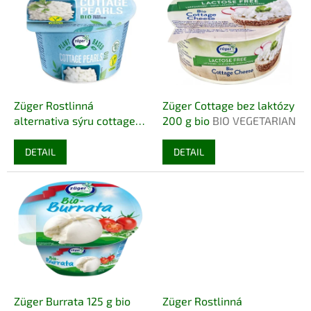
r
p
o
i
d
s
u
p
k
r
t
o
ů
d
Züger Rostlinná
Züger Cottage bez laktózy
u
alternativa sýru cottage
200 g bio
BIO VEGETARIAN
k
200 g bio
BIO VEGAN
t
DETAIL
DETAIL
ů
Züger Burrata 125 g bio
Züger Rostlinná