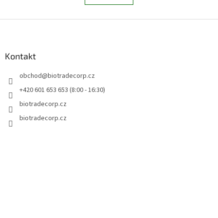
á
k
d
o
v
Z
a
á
c
á
n
í
p
í
p
a
Kontakt
r
t
v
obchod
@
biotradecorp.cz
í
k
y
+420 601 653 653 (8:00 - 16:30)
v
biotradecorp.cz
ý
p
biotradecorp.cz
i
s
u